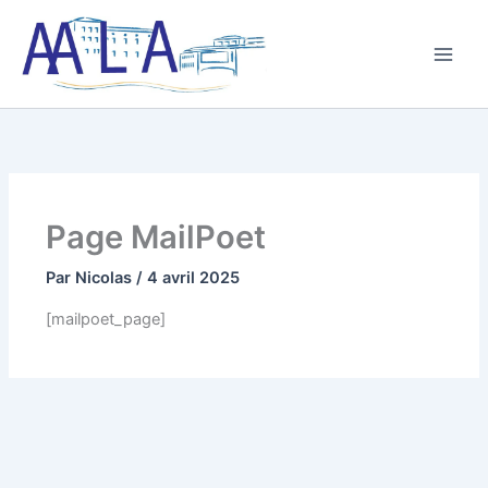
Aller
au
contenu
Page MailPoet
Par
Nicolas
/
4 avril 2025
[mailpoet_page]