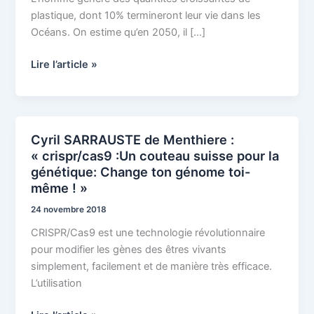
plastique
plastique, dont 10% termineront leur vie dans les
des
Océans. On estime qu’en 2050, il […]
Océans
:
Lire l’article »
comment
inverser
la
donne? »
Cyril SARRAUSTE de Menthiere :
Cyril
« crispr/cas9 :Un couteau suisse pour la
SARRAUSTE
génétique: Change ton génome toi-
de
même ! »
Menthiere
:
24 novembre 2018
« crispr/cas9
CRISPR/Cas9 est une technologie révolutionnaire
:Un
pour modifier les gènes des êtres vivants
couteau
simplement, facilement et de manière très efficace.
suisse
L’utilisation
pour
la