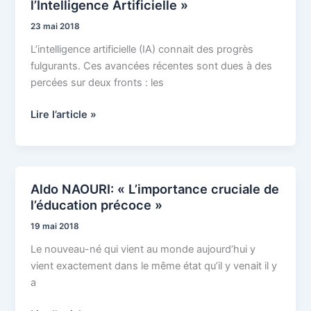
l’Intelligence Artificielle »
GROLLIER
:
23 mai 2018
« Les
L’intelligence artificielle (IA) connait des progrès
circuits
fulgurants. Ces avancées récentes sont dues à des
de
percées sur deux fronts : les
l’Intelligence
Artificielle »
Lire l’article »
Aldo NAOURI: « L’importance cruciale de
Aldo
l’éducation précoce »
NAOURI:
« L’importance
19 mai 2018
cruciale
Le nouveau-né qui vient au monde aujourd’hui y
de
vient exactement dans le même état qu’il y venait il y
l’éducation
a
précoce »