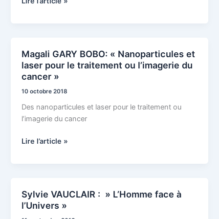
Lire l’article »
génétique:
Change
ton
génome
Magali GARY BOBO: « Nanoparticules et
Magali
toi-
laser pour le traitement ou l’imagerie du
GARY
même
cancer »
BOBO:
! »
« Nanoparticules
10 octobre 2018
et
Des nanoparticules et laser pour le traitement ou
laser
l’imagerie du cancer
pour
le
Lire l’article »
traitement
ou
l’imagerie
du
Sylvie VAUCLAIR : » L’Homme face à
Sylvie
cancer »
l’Univers »
VAUCLAIR
: