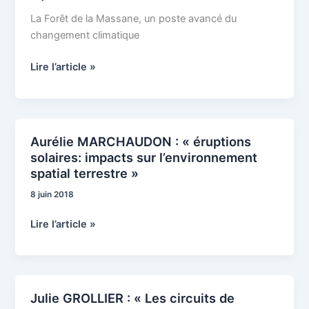
« La
La Forêt de la Massane, un poste avancé du
Forêt
changement climatique
de
la
Lire l’article »
Massane »
Aurélie MARCHAUDON : « éruptions
Aurélie
solaires: impacts sur l’environnement
MARCHAUDON
spatial terrestre »
:
« éruptions
8 juin 2018
solaires:
Lire l’article »
impacts
sur
l’environnement
spatial
terrestre »
Julie GROLLIER : « Les circuits de
Julie