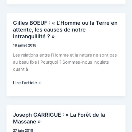
en
lumière
extrême
Gilles BOEUF : « L’Homme ou la Terre en
«
Gilles
attente, les causes de notre
BOEUF
intranquillité ? »
:
« L’Homme
18 juillet 2018
ou
Les relations entre l’Homme et la nature ne sont pas
la
au beau fixe ! Pourquoi ? Sommes-nous inquiets
Terre
quant à
en
attente,
Lire l’article »
les
causes
de
notre
Joseph GARRIGUE : « La Forêt de la
Joseph
intranquillité
Massane »
GARRIGUE
? »
:
27 juin 2018