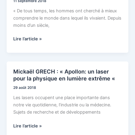
11 septembre 2018
»
« De tous temps, les hommes ont cherché à mieux
L’Homme
comprendre le monde dans lequel ils vivaient. Depuis
face
moins d’un siècle,
à
l’Univers »
Lire l’article »
Mickaël GRECH : « Apollon: un laser
Mickaël
pour la physique en lumière extrême «
GRECH
:
29 août 2018
« Apollon:
Les lasers occupent une place importante dans
un
notre vie quotidienne, l’industrie ou la médecine.
laser
Sujets de recherche et de développements
pour
la
Lire l’article »
physique