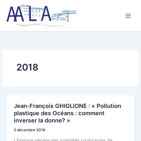
Aller
au
contenu
2018
Jean-François GHIGLIONE : « Pollution
Jean-
plastique des Océans : comment
François
inverser la donne? »
GHIGLIONE
:
5 décembre 2018
« Pollution
L’homme génère des quantités croissantes de